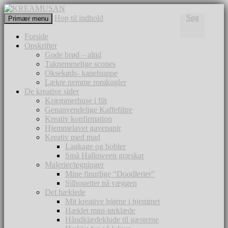
Søg
Hop til indhold
Primær menu
KREAMUSAN
Forside
Opskrifter
Gode brød – altid
Taknemmelige scones
Oksekøds- kanelsuppe
Lækre nemme romkugler
De kreative sider
Kræmmerhuse i filt
Genanvendelige Kaffefiltre
Kreativ konfirmation
Hjemmelavet gavepapir
Kreativ med mad
Lagkage og bobler
Små Halloween græskar
Malerier/tegninger
Mine finurlige “Doodlerier”
Silhouetter på væggen
Det hæklede
Mit kreative hjørne i hjemmet
Hæklet mini-tørklæde
Håndklædeklude til gæsterne