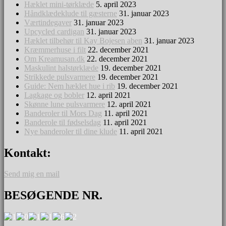
Hæklet mini-tørklæde
5. april 2023
Håndklædeklude til gæsterne
31. januar 2023
Værtindegaver
31. januar 2023
Upcycled cardigan
31. januar 2023
Hæklet tilbehør til Kay Bojesen aben
31. januar 2023
Kræmmerhuse i filt
22. december 2021
Om Kreamusan.dk
22. december 2021
Maskulint halstørklæde
19. december 2021
Strikkede pulsvarmere
19. december 2021
Guide: Nem hæklet hue i rib
19. december 2021
Lagkage og bobler
12. april 2021
Skønne lune pulsvarmere
12. april 2021
Banderoler til Mors Dag
11. april 2021
Banderole til fødselsdag
11. april 2021
Nye banderoler til dine klude
11. april 2021
Kontakt:
Send mig en mail
BESØGENDE NR.