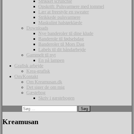
Strikket scrunchie
Opskrift: Pulsvarmere med tommel
Lær at freestyle en sweater
Strikkede pulsvarmere
Maskulint halstørklæde
Downloads
Nye banderoler til dine klude
Banderole til fødselsdag
Banderoler til Mors Dag
Labels til dit håndarbejde
Gammelt til nyt
En på lampen
Grafisk arbejde
Krea-grafisk
Om/Kontakt
Om Kreamusan.dk
Det siger de om mig
Gæstebog
Skriv i gæstebogen
Søg efter:
Kreamusan