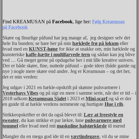
Find KREAMUSAN på
Facebook
, lige her:
Følg Kreamusan
på
Facebook
Skøre og finurlige påfund har jeg mange af, jeg designer selv det
hele fra bunden; se bare her på min
hæklede frø på lokum
eller
hvad med en
KUNST-høne
for ikke at snakke om, min hæklede og
kunsteriske
kaffe-hætte i multifarvede tern
og sådan kan jeg blive
ved … Gå meget gerne på opdagelse her i mit lille kreative univers.
Der er både skøre, fine, nuttede påfund – gode ideer (både gamle og
nye ) nogle mere skøre end andre. Jeg er Kreamusan – og det her,
det er min verden:
Jeg udgav i 2021 en hækle-opskrift på skønne pulsvarmere i
Vesterhavs Vibes
og på sigt en mere i samme serie, når der er tid – i
2018 udkom
Kreamusan Sjalet
i 2023 et
Mini-scarf
og så er der
en guide til at hækle verdens nemmeste og hurtigste
Hue i rib
.
Strikkeopskrifter er det da også blevet til:
Lær at freestyle en
sweater
, du kan strikke et par lækre, lune
pulsvarmere med
tommel
eller hvad med mit
maskuline halstørklæde
til mænd
Mangler du en mega god ide til en
værtindegave
, vil du se mine