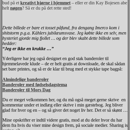
bud på et
kreativt hjørne i hjemmet
– eller er din Kay Bojesen abe
helt
nøgen
? Så er du på det rette sted!
Dette billede er bare et tosset påfund, fra dengang Imerco kom i
shitstorm p.g.a. Kählers jubilæumsvase. Jeg købte ikke en selv, men
hysteriet gjorde mig fjollet … og der blev skabt dette billede som
hedder:
“Jeg er ikke en krukke …”
Yderligere har jeg også designet en god stak banderoler til
hjemmelavede klude – de er helt gratis at downloade, de skal sådan
set bare printes, og så er de klar til brug med et stykke tape bagpå:
Almindelige banderoler
Banderoler med fødselsdagstema
Banderoler til Mors Dag
Du er meget velkommen her, og du må også meget gerne skrive en
kommentar under et indlæg eller skrive i min gæstebog. Jeg bliver
glad for hver og en – og så giver det noget liv her. Det er så skønt …
Mine opskrifter er indtil videre gratis, mod at du deler hvor du har
dem fra hvis du viser mine design frem, på sociale medier. Sharing is