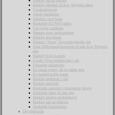
Hæklet frø på lokum
Hæklet tilbehør til Kay Bojesen aben
Værtindegaver
Julede hæklerier
Julemus med kane
Hæklede KUNST-høns
Upcycled cardigan
Skønne lune pulsvarmere
Hæklet gravhund
Hæklet “Anni” til en halvfærdig frø
John Dillermand kostume til min Kay Bojesen
abe
Hæklet Kim Larsen
Guide: Nem hæklet hue i rib
Finurlige nålepuder
En smuk engel, på en mørk dag
En hæklet kaffe-hætte
Hæklet tørklæde i uld
Hæklet julerotte
Hæklede monstre i regnbuens farver
Hæklede frøer til min søn
Hæklet dipdye mobilsleeve
Hæklet kat på fisketur
Hæklede bogmærker
Det strikkede