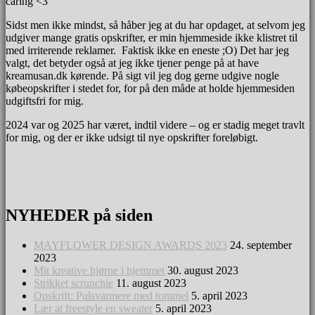
caring <3
Sidst men ikke mindst, så håber jeg at du har opdaget, at selvom jeg
udgiver mange gratis opskrifter, er min hjemmeside ikke klistret til
med irriterende reklamer. Faktisk ikke en eneste ;O) Det har jeg
valgt, det betyder også at jeg ikke tjener penge på at have
kreamusan.dk kørende. På sigt vil jeg dog gerne udgive nogle
købeopskrifter i stedet for, for på den måde at holde hjemmesiden
udgiftsfri for mig.
2024 var og 2025 har været, indtil videre – og er stadig meget travlt
for mig, og der er ikke udsigt til nye opskrifter foreløbigt.
NYHEDER på siden
min finurlige verden
MAYFLOWER DESIGN AWARDS 2023
24. september
2023
Mit kreative hjørne i hjemmet
30. august 2023
Strikket scrunchie
11. august 2023
Opskrift: Pulsvarmere med tommel
5. april 2023
Lær at freestyle en sweater
5. april 2023