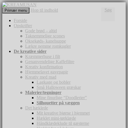
Søg
Hop til indhold
Primær menu
KREAMUSAN
Forside
Opskrifter
Gode brød – altid
Taknemmelige scones
Oksekøds- kanelsuppe
Lækre nemme romkugler
De kreative sider
Kræmmerhuse i filt
Genanvendelige Kaffefiltre
Kreativ konfirmation
Hjemmelavet gavepapir
Kreativ med mad
Lagkage og bobler
Små Halloween græskar
Malerier/tegninger
Mine finurlige “Doodlerier”
Silhouetter på væggen
Det hæklede
Mit kreative hjørne i hjemmet
Hæklet mini-tørklæde
Håndklædeklude til gæsterne