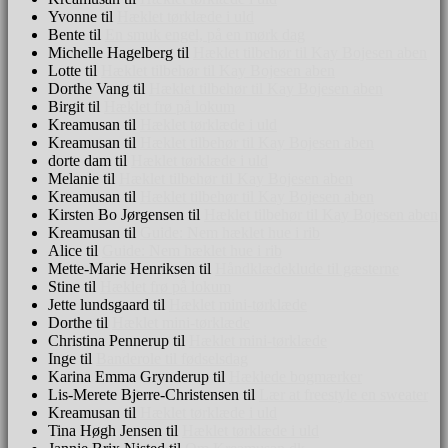
Yvonne
til
Hæklet tørklæde i uld
Bente
til
En smuk engel, på en mørk dag
Michelle Hagelberg
til
Hæklet tilbehør til Kay Bojesen aben
Lotte
til
Hæklet tilbehør til Kay Bojesen aben
Dorthe Vang
til
Hæklet tilbehør til Kay Bojesen aben
Birgit
til
Hæklet frø på lokum
Kreamusan
til
Hæklet tørklæde i uld
Kreamusan
til
Hæklet tilbehør til Kay Bojesen aben
dorte dam
til
Hæklet tørklæde i uld
Melanie
til
Hæklet tilbehør til Kay Bojesen aben
Kreamusan
til
Hæklet tilbehør til Kay Bojesen aben
Kirsten Bo Jørgensen
til
Hæklet tilbehør til Kay Bojesen aben
Kreamusan
til
Guide: Nem hæklet hue i rib
Alice
til
Guide: Nem hæklet hue i rib
Mette-Marie Henriksen
til
Håndklædeklude til gæsterne
Stine
til
Hæklet frø på lokum
Jette lundsgaard
til
Hæklet mini-tørklæde
Dorthe
til
Hæklet mini-tørklæde
Christina Pennerup
til
Hæklet mini-tørklæde
Inge
til
Banderole til fødselsdag
Karina Emma Grynderup
til
Hæklede bogmærker
Lis-Merete Bjerre-Christensen
til
Lær at freestyle en sweater
Kreamusan
til
Hæklet tørklæde i uld
Tina Høgh Jensen
til
Hæklet tørklæde i uld