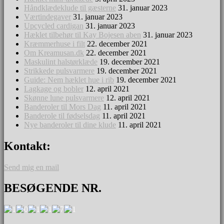
Håndklædeklude til gæsterne
31. januar 2023
Værtindegaver
31. januar 2023
Upcycled cardigan
31. januar 2023
Hæklet tilbehør til Kay Bojesen aben
31. januar 2023
Kræmmerhuse i filt
22. december 2021
Om Kreamusan.dk
22. december 2021
Maskulint halstørklæde
19. december 2021
Strikkede pulsvarmere
19. december 2021
Guide: Nem hæklet hue i rib
19. december 2021
Lagkage og bobler
12. april 2021
Skønne lune pulsvarmere
12. april 2021
Banderoler til Mors Dag
11. april 2021
Banderole til fødselsdag
11. april 2021
Nye banderoler til dine klude
11. april 2021
Kontakt:
Send mig en mail
BESØGENDE NR.