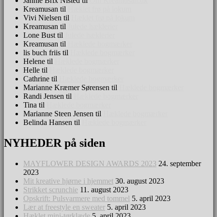
Jannie Brix Nisted
til
Om Kreamusan.dk
Kreamusan
til
Hæklet frø på lokum
Vivi Nielsen
til
Hæklet frø på lokum
Kreamusan
til
Julede hæklerier
Lone Bust
til
Julede hæklerier
Kreamusan
til
Hæklede bogmærker
lis buch friis
til
Hæklede bogmærker
Helene
til
Hæklede bogmærker
Helle
til
Hæklede bogmærker
Cathrine
til
Hæklede bogmærker
Marianne Kræmer Sørensen
til
Hæklede bogmærker
Randi Jensen
til
Hæklede bogmærker
Tina
til
Hæklede bogmærker
Marianne Steen Jensen
til
Hæklede bogmærker
Belinda Hansen
til
Hæklede bogmærker
NYHEDER på siden
min finurlige verden
MAYFLOWER DESIGN AWARDS 2023
24. september
2023
Mit kreative hjørne i hjemmet
30. august 2023
Strikket scrunchie
11. august 2023
Opskrift: Pulsvarmere med tommel
5. april 2023
Lær at freestyle en sweater
5. april 2023
Hæklet mini-tørklæde
5. april 2023