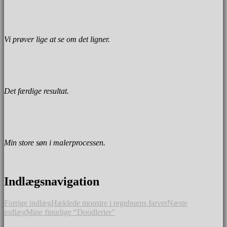
Vi prøver lige at se om det ligner.
Det færdige resultat.
Min store søn i malerprocessen.
Indlægsnavigation
Forrige indlæg
Hæklede monstre i regnbuens farver
Næste
indlæg
Mine finurlige “Doodlerier”