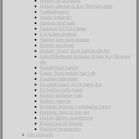
Hæklet frø på lokum
Hæklet tilbehør til Kay Bojesen aben
Værtindegaver
Julede hæklerier
Julemus med kane
Hæklede KUNST-høns
Upcycled cardigan
Skønne lune pulsvarmere
Hæklet gravhund
Hæklet “Anni” til en halvfærdig frø
John Dillermand kostume til min Kay Bojesen
abe
Hæklet Kim Larsen
Guide: Nem hæklet hue i rib
Finurlige nålepuder
En smuk engel, på en mørk dag
En hæklet kaffe-hætte
Hæklet tørklæde i uld
Hæklet julerotte
Hæklede monstre i regnbuens farver
Hæklede frøer til min søn
Hæklet dipdye mobilsleeve
Hæklet kat på fisketur
Hæklede bogmærker
Det strikkede