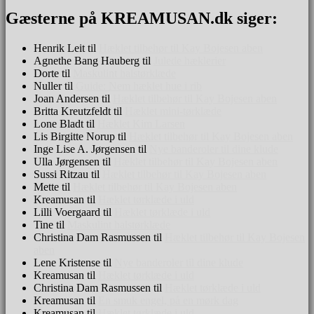
Gæsterne på KREAMUSAN.dk siger:
Henrik Leit
til
Hæklet tilbehør til Kay Bojesen aben
Agnethe Bang Hauberg
til
Julede hæklerier
Dorte
til
Maskulint halstørklæde
Nuller
til
Guide: Nem hæklet hue i rib
Joan Andersen
til
Hæklet tilbehør til Kay Bojesen aben
Britta Kreutzfeldt
til
Hæklet mini-tørklæde
Lone Bladt
til
Hæklet Kim Larsen
Lis Birgitte Norup
til
Hæklet tilbehør til Kay Bojesen aben
Inge Lise A. Jørgensen
til
Nye banderoler til dine klude
Ulla Jørgensen
til
Hæklet tilbehør til Kay Bojesen aben
Sussi Ritzau
til
Hæklet tilbehør til Kay Bojesen aben
Mette
til
Hæklet tilbehør til Kay Bojesen aben
Kreamusan
til
Hæklet tørklæde i uld
Lilli Voergaard
til
Hæklet tørklæde i uld
Tine
til
Maskulint halstørklæde
Christina Dam Rasmussen
til
Hæklet tilbehør til Kay Bojesen
aben
Lene Kristense
til
Nye banderoler til dine klude
Kreamusan
til
Hæklet tørklæde i uld
Christina Dam Rasmussen
til
Hæklet tørklæde i uld
Kreamusan
til
En smuk engel, på en mørk dag
Kreamusan
til
Hæklet tørklæde i uld