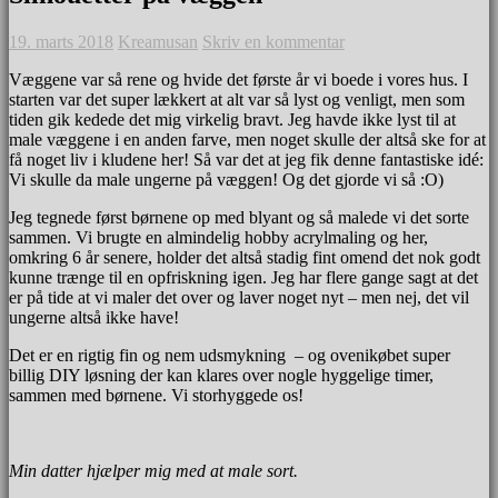
19. marts 2018
Kreamusan
Skriv en kommentar
Væggene var så rene og hvide det første år vi boede i vores hus. I
starten var det super lækkert at alt var så lyst og venligt, men som
tiden gik kedede det mig virkelig bravt. Jeg havde ikke lyst til at
male væggene i en anden farve, men noget skulle der altså ske for at
få noget liv i kludene her! Så var det at jeg fik denne fantastiske idé:
Vi skulle da male ungerne på væggen! Og det gjorde vi så :O)
Jeg tegnede først børnene op med blyant og så malede vi det sorte
sammen. Vi brugte en almindelig hobby acrylmaling og her,
omkring 6 år senere, holder det altså stadig fint omend det nok godt
kunne trænge til en opfriskning igen. Jeg har flere gange sagt at det
er på tide at vi maler det over og laver noget nyt – men nej, det vil
ungerne altså ikke have!
Det er en rigtig fin og nem udsmykning – og ovenikøbet super
billig DIY løsning der kan klares over nogle hyggelige timer,
sammen med børnene. Vi storhyggede os!
Min datter hjælper mig med at male sort.