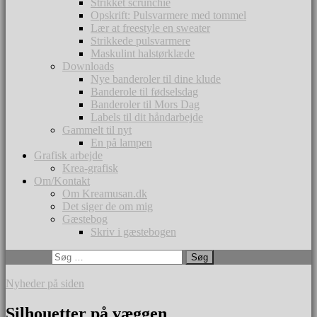
Strikket scrunchie
Opskrift: Pulsvarmere med tommel
Lær at freestyle en sweater
Strikkede pulsvarmere
Maskulint halstørklæde
Downloads
Nye banderoler til dine klude
Banderole til fødselsdag
Banderoler til Mors Dag
Labels til dit håndarbejde
Gammelt til nyt
En på lampen
Grafisk arbejde
Krea-grafisk
Om/Kontakt
Om Kreamusan.dk
Det siger de om mig
Gæstebog
Skriv i gæstebogen
Søg efter:
Nyheder på siden
Silhouetter på væggen