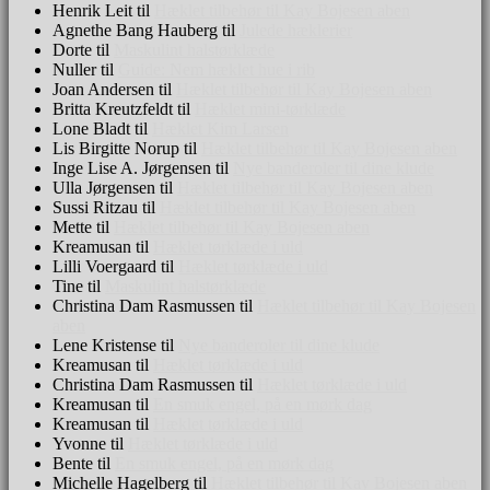
Henrik Leit
til
Hæklet tilbehør til Kay Bojesen aben
Agnethe Bang Hauberg
til
Julede hæklerier
Dorte
til
Maskulint halstørklæde
Nuller
til
Guide: Nem hæklet hue i rib
Joan Andersen
til
Hæklet tilbehør til Kay Bojesen aben
Britta Kreutzfeldt
til
Hæklet mini-tørklæde
Lone Bladt
til
Hæklet Kim Larsen
Lis Birgitte Norup
til
Hæklet tilbehør til Kay Bojesen aben
Inge Lise A. Jørgensen
til
Nye banderoler til dine klude
Ulla Jørgensen
til
Hæklet tilbehør til Kay Bojesen aben
Sussi Ritzau
til
Hæklet tilbehør til Kay Bojesen aben
Mette
til
Hæklet tilbehør til Kay Bojesen aben
Kreamusan
til
Hæklet tørklæde i uld
Lilli Voergaard
til
Hæklet tørklæde i uld
Tine
til
Maskulint halstørklæde
Christina Dam Rasmussen
til
Hæklet tilbehør til Kay Bojesen
aben
Lene Kristense
til
Nye banderoler til dine klude
Kreamusan
til
Hæklet tørklæde i uld
Christina Dam Rasmussen
til
Hæklet tørklæde i uld
Kreamusan
til
En smuk engel, på en mørk dag
Kreamusan
til
Hæklet tørklæde i uld
Yvonne
til
Hæklet tørklæde i uld
Bente
til
En smuk engel, på en mørk dag
Michelle Hagelberg
til
Hæklet tilbehør til Kay Bojesen aben