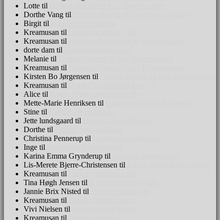
Lotte
til
Hæklet tilbehør til Kay Bojesen aben
Dorthe Vang
til
Hæklet tilbehør til Kay Bojesen aben
Birgit
til
Hæklet frø på lokum
Kreamusan
til
Hæklet tørklæde i uld
Kreamusan
til
Hæklet tilbehør til Kay Bojesen aben
dorte dam
til
Hæklet tørklæde i uld
Melanie
til
Hæklet tilbehør til Kay Bojesen aben
Kreamusan
til
Hæklet tilbehør til Kay Bojesen aben
Kirsten Bo Jørgensen
til
Hæklet tilbehør til Kay Bojesen aben
Kreamusan
til
Guide: Nem hæklet hue i rib
Alice
til
Guide: Nem hæklet hue i rib
Mette-Marie Henriksen
til
Håndklædeklude til gæsterne
Stine
til
Hæklet frø på lokum
Jette lundsgaard
til
Hæklet mini-tørklæde
Dorthe
til
Hæklet mini-tørklæde
Christina Pennerup
til
Hæklet mini-tørklæde
Inge
til
Banderole til fødselsdag
Karina Emma Grynderup
til
Hæklede bogmærker
Lis-Merete Bjerre-Christensen
til
Lær at freestyle en sweater
Kreamusan
til
Hæklet tørklæde i uld
Tina Høgh Jensen
til
Hæklet tørklæde i uld
Jannie Brix Nisted
til
Om Kreamusan.dk
Kreamusan
til
Hæklet frø på lokum
Vivi Nielsen
til
Hæklet frø på lokum
Kreamusan
til
Julede hæklerier