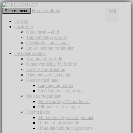
Søg
Hop til indhold
Primær menu
KREAMUSAN
Forside
Opskrifter
Gode brød – altid
Taknemmelige scones
Oksekøds- kanelsuppe
Lækre nemme romkugler
De kreative sider
Kræmmerhuse i filt
Genanvendelige Kaffefiltre
Kreativ konfirmation
Hjemmelavet gavepapir
Kreativ med mad
Lagkage og bobler
Små Halloween græskar
Malerier/tegninger
Mine finurlige “Doodlerier”
Silhouetter på væggen
Det hæklede
Mit kreative hjørne i hjemmet
Hæklet mini-tørklæde
Håndklædeklude til gæsterne