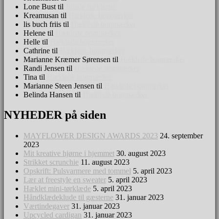
Lone Bust
til
Julede hæklerier
Kreamusan
til
Hæklede bogmærker
lis buch friis
til
Hæklede bogmærker
Helene
til
Hæklede bogmærker
Helle
til
Hæklede bogmærker
Cathrine
til
Hæklede bogmærker
Marianne Kræmer Sørensen
til
Hæklede bogmærker
Randi Jensen
til
Hæklede bogmærker
Tina
til
Hæklede bogmærker
Marianne Steen Jensen
til
Hæklede bogmærker
Belinda Hansen
til
Hæklede bogmærker
NYHEDER på siden
min finurlige verden
MAYFLOWER DESIGN AWARDS 2023
24. september
2023
Mit kreative hjørne i hjemmet
30. august 2023
Strikket scrunchie
11. august 2023
Opskrift: Pulsvarmere med tommel
5. april 2023
Lær at freestyle en sweater
5. april 2023
Hæklet mini-tørklæde
5. april 2023
Håndklædeklude til gæsterne
31. januar 2023
Værtindegaver
31. januar 2023
Upcycled cardigan
31. januar 2023