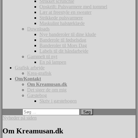
Strikket scrunchie
Opskrift: Pulsvarmere med tommel
Lær at freestyle en sweater
Strikkede pulsvarmere
Maskulint halstørklæde
Downloads
Nye banderoler til dine klude
Banderole til fødselsdag
Banderoler til Mors Dag
Labels til dit håndarbejde
Gammelt til nyt
En på lampen
Grafisk arbejde
Krea-grafisk
Om/Kontakt
Om Kreamusan.dk
Det siger de om mig
Gæstebog
Skriv i gæstebogen
Søg efter:
Nyheder på siden
Om Kreamusan.dk