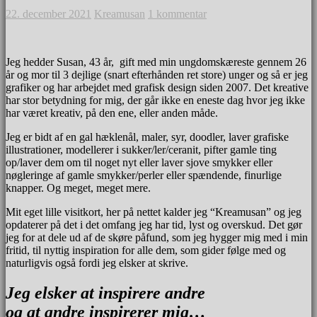
22. december 2021
Kreamusan
1 kommentar
Jeg hedder Susan, 43 år, gift med min ungdomskæreste gennem 26
år og mor til 3 dejlige (snart efterhånden ret store) unger og så er jeg
grafiker og har arbejdet med grafisk design siden 2007. Det kreative
har stor betydning for mig, der går ikke en eneste dag hvor jeg ikke
har været kreativ, på den ene, eller anden måde.
Jeg er bidt af en gal hæklenål, maler, syr, doodler, laver grafiske
illustrationer, modellerer i sukker/ler/ceranit, pifter gamle ting
op/laver dem om til noget nyt eller laver sjove smykker eller
nøgleringe af gamle smykker/perler eller spændende, finurlige
knapper. Og meget, meget mere.
Mit eget lille visitkort, her på nettet kalder jeg “Kreamusan” og jeg
opdaterer på det i det omfang jeg har tid, lyst og overskud. Det gør
jeg for at dele ud af de skøre påfund, som jeg hygger mig med i min
fritid, til nyttig inspiration for alle dem, som gider følge med og
naturligvis også fordi jeg elsker at skrive.
Jeg elsker at inspirere andre
og at andre inspirerer mig…