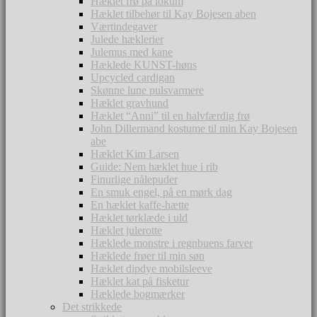
Hæklet frø på lokum
Hæklet tilbehør til Kay Bojesen aben
Værtindegaver
Julede hæklerier
Julemus med kane
Hæklede KUNST-høns
Upcycled cardigan
Skønne lune pulsvarmere
Hæklet gravhund
Hæklet “Anni” til en halvfærdig frø
John Dillermand kostume til min Kay Bojesen
abe
Hæklet Kim Larsen
Guide: Nem hæklet hue i rib
Finurlige nålepuder
En smuk engel, på en mørk dag
En hæklet kaffe-hætte
Hæklet tørklæde i uld
Hæklet julerotte
Hæklede monstre i regnbuens farver
Hæklede frøer til min søn
Hæklet dipdye mobilsleeve
Hæklet kat på fisketur
Hæklede bogmærker
Det strikkede