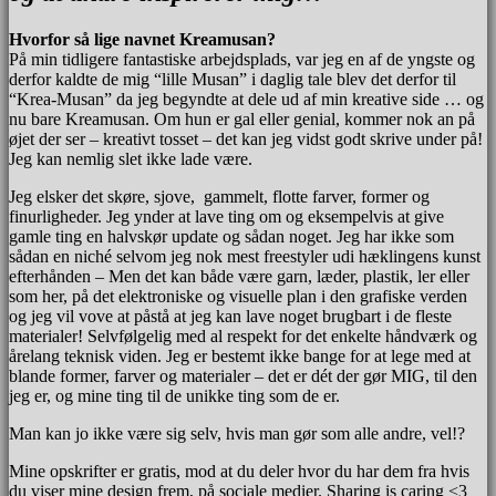
Hvorfor så lige navnet Kreamusan?
På min tidligere fantastiske arbejdsplads, var jeg en af de yngste og
derfor kaldte de mig “lille Musan” i daglig tale blev det derfor til
“Krea-Musan” da jeg begyndte at dele ud af min kreative side … og
nu bare Kreamusan. Om hun er gal eller genial, kommer nok an på
øjet der ser – kreativt tosset – det kan jeg vidst godt skrive under på!
Jeg kan nemlig slet ikke lade være.
Jeg elsker det skøre, sjove, gammelt, flotte farver, former og
finurligheder. Jeg ynder at lave ting om og eksempelvis at give
gamle ting en halvskør update og sådan noget. Jeg har ikke som
sådan en niché selvom jeg nok mest freestyler udi hæklingens kunst
efterhånden – Men det kan både være garn, læder, plastik, ler eller
som her, på det elektroniske og visuelle plan i den grafiske verden
og jeg vil vove at påstå at jeg kan lave noget brugbart i de fleste
materialer! Selvfølgelig med al respekt for det enkelte håndværk og
årelang teknisk viden. Jeg er bestemt ikke bange for at lege med at
blande former, farver og materialer – det er dét der gør MIG, til den
jeg er, og mine ting til de unikke ting som de er.
Man kan jo ikke være sig selv, hvis man gør som alle andre, vel!?
Mine opskrifter er gratis, mod at du deler hvor du har dem fra hvis
du viser mine design frem, på sociale medier. Sharing is caring <3