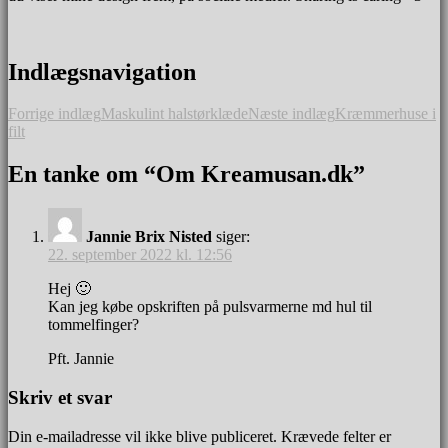
Indlægsnavigation
Forrige indlæg
Maskulint halstørklæde
Næste indlæg
Kræmmerhuse i
filt
En tanke om “Om Kreamusan.dk”
Jannie Brix Nisted
siger:
22. september 2022 kl. 12:56
Hej 🙂
Kan jeg købe opskriften på pulsvarmerne md hul til
tommelfinger?
Pft. Jannie
Skriv et svar
Din e-mailadresse vil ikke blive publiceret.
Krævede felter er