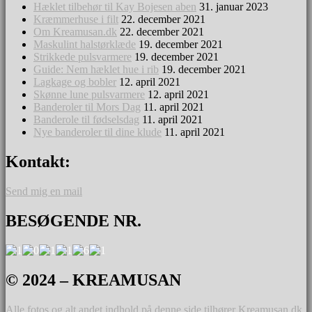
Hæklet tilbehør til Kay Bojesen aben
31. januar 2023
Kræmmerhuse i filt
22. december 2021
Om Kreamusan.dk
22. december 2021
Maskulint halstørklæde
19. december 2021
Strikkede pulsvarmere
19. december 2021
Guide: Nem hæklet hue i rib
19. december 2021
Lagkage og bobler
12. april 2021
Skønne lune pulsvarmere
12. april 2021
Banderoler til Mors Dag
11. april 2021
Banderole til fødselsdag
11. april 2021
Nye banderoler til dine klude
11. april 2021
Kontakt:
Send mig en mail
BESØGENDE NR.
© 2024 – KREAMUSAN
Alle fotos og alt andet indhold på denne side tilhører Kreamusan.dk